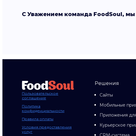
С Уважением команда FoodSoul, мы
Решения
Пользовательское
Сайты
соглашение
Мобильные при
Политика
конфиденциальности
Приложения для
Правила оплаты
Курьерское пр
Условия предоставления
услуг
CRM-система