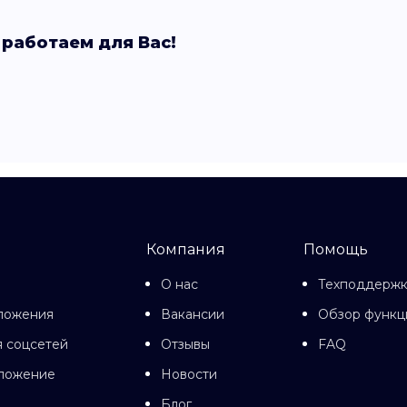
 работаем для Вас!
Компания
Помощь
О нас
Техподдерж
ложения
Вакансии
Обзор функц
 соцсетей
Отзывы
FAQ
иложение
Новости
Блог