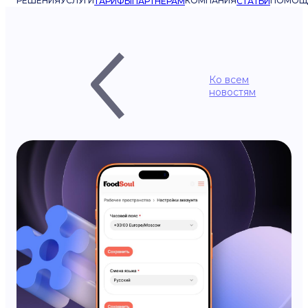
РЕШЕНИЯ
УСЛУГИ
КОМПАНИЯ
ПОМОЩ
ТАРИФЫ
ПАРТНЁРАМ
СТАТЬИ
Ко всем
новостям