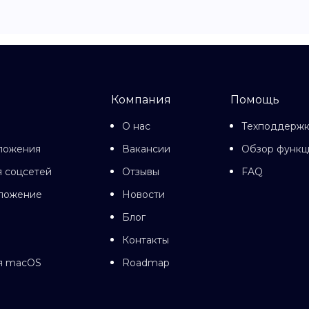
Компания
Помощь
О нас
Техподдерж
ложения
Вакансии
Обзор функц
 соцсетей
Отзывы
FAQ
иложение
Новости
Блог
Контакты
я macOS
Roadmap