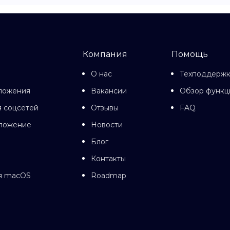
Компания
Помощь
О нас
Техподдерж
ложения
Вакансии
Обзор функц
 соцсетей
Отзывы
FAQ
иложение
Новости
Блог
Контакты
я macOS
Roadmap