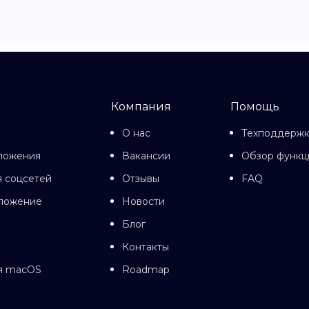
Компания
Помощь
О нас
Техподдерж
ложения
Вакансии
Обзор функц
 соцсетей
Отзывы
FAQ
иложение
Новости
Блог
Контакты
я macOS
Roadmap