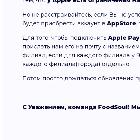
тем, что
у Apple есть ограничения н
Но не расстраивайтесь, если Вы не усп
будет приобрести аккаунт в
AppStore
,
Для того, чтобы подключить
Apple Pay
прислать нам его на почту с название
филиал, если для каждого филиала у Ва
каждого филиала(города) отдельно!
Потом просто дождаться обновления 
С Уважением, команда FoodSoul! Мы