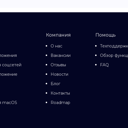
Компания
Помощь
О нас
Техподдерж
ложения
Вакансии
Обзор функц
 соцсетей
Отзывы
FAQ
иложение
Новости
Блог
Контакты
я macOS
Roadmap