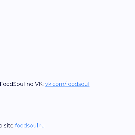
FoodSoul no VK:
vk.com/foodsoul
o site
foodsoul.ru