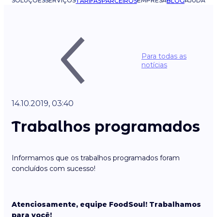
SOLUÇÕES
SERVIÇOS
EMPRESA
AJUDA
TARIFAS
PARCEIROS
BLOG
Para todas as
notícias
14.10.2019, 03:40
Trabalhos programados
Informamos que os trabalhos programados foram
concluídos com sucesso!
Atenciosamente, equipe FoodSoul! Trabalhamos
para você!