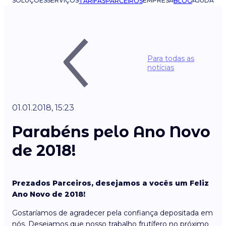
SOLUÇÕES
SERVIÇOS
EMPRESA
AJUDA
TARIFAS
PARCEIROS
BLOG
Para todas as
notícias
01.01.2018, 15:23
Parabéns pelo Ano Novo
de 2018!
Prezados Parceiros, desejamos a vocês um Feliz
Ano Novo de 2018!
Gostaríamos de agradecer pela confiança depositada em
nós. Desejamos que nosso trabalho frutífero no próximo