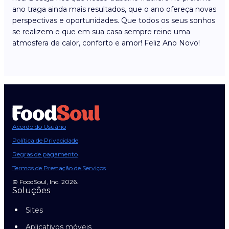
ano traga ainda mais resultados, que o ano ofereça novas
perspectivas e oportunidades. Que todos os seus sonhos
se realizem e que em sua casa sempre reine uma
atmosfera de calor, conforto e amor! Feliz Ano Novo!
Acordo do Usuário
Política de Privacidade
Regras de pagamento
Termos de Prestação de Serviços
© FoodSoul, Inc. 2026.
Soluções
Sites
Aplicativos móveis