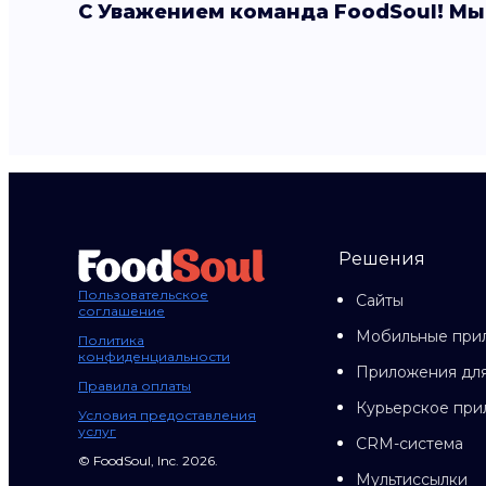
С Уважением команда FoodSoul! Мы
Решения
Пользовательское
Сайты
соглашение
Мобильные при
Политика
конфиденциальности
Приложения для
Правила оплаты
Курьерское пр
Условия предоставления
услуг
CRM-система
© FoodSoul, Inc. 2026.
Мультиссылки