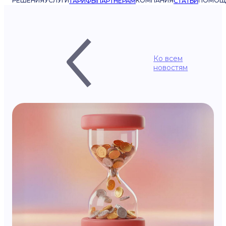
РЕШЕНИЯ
УСЛУГИ
КОМПАНИЯ
ПОМОЩ
ТАРИФЫ
ПАРТНЁРАМ
СТАТЬИ
Ко всем
новостям