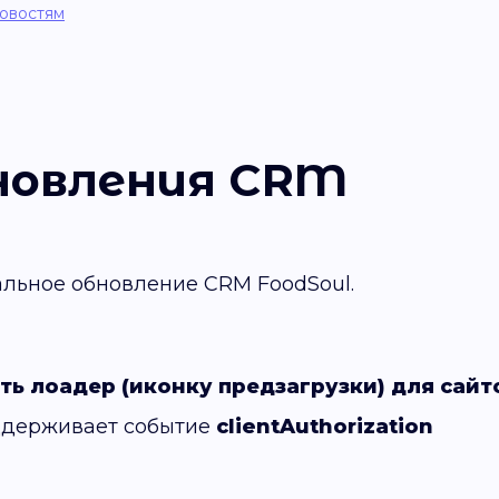
новостям
новления CRM
льное обновление CRM FoodSoul.
ь лоадер (иконку предзагрузки) для сайт
оддерживает событие
clientAuthorization