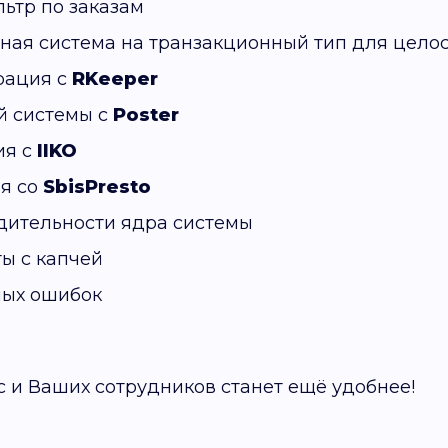
ьтр по заказам
ная система на транзакционный тип для цело
рация с
RKeeper
й системы с
Poster
ия с
IIKO
я со
SbisPresto
ительности ядра системы
ы с капчей
ных ошибок
с и Ваших сотрудников станет ещё удобнее!