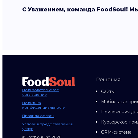
С Уважением, команда FoodSoul! Мы
Решения
Пользовательское
Сайты
соглашение
Мобильные при
Политика
конфиденциальности
Приложения для
Правила оплаты
Курьерское пр
Условия предоставления
услуг
CRM-система
© FoodSoul, Inc. 2026.