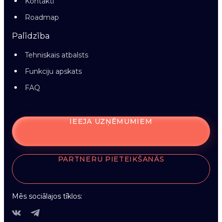
Kontakti
Roadmap
Palīdzība
Tehniskais atbalsts
Funkciju apskats
FAQ
IEEJA UZŅĒMUMIEM
PARTNERU PIETEIKŠANĀS
Mēs sociālajos tīklos: