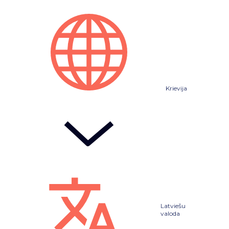
Krievija
Latviešu
valoda