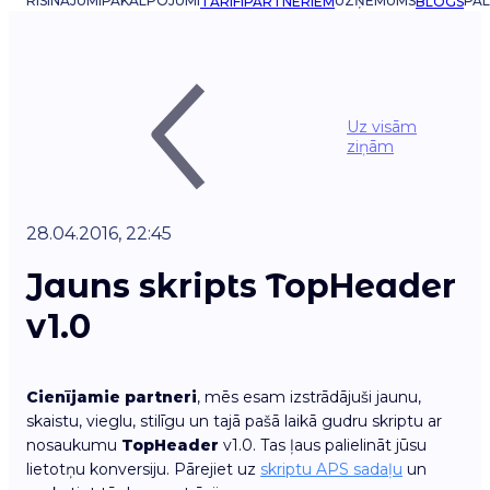
RISINĀJUMI
PAKALPOJUMI
UZŅĒMUMS
PAL
TARIFI
PARTNERIEM
BLOGS
Uz visām
ziņām
28.04.2016, 22:45
Jauns skripts TopHeader
v1.0
Cienījamie partneri
, mēs esam izstrādājuši jaunu,
skaistu, vieglu, stilīgu un tajā pašā laikā gudru skriptu ar
nosaukumu
TopHeader
v1.0. Tas ļaus palielināt jūsu
lietotņu konversiju. Pārejiet uz
skriptu APS sadaļu
un