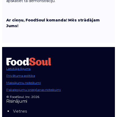
apskatiet tā demonstrāciju.
Ar cieņu, FoodSoul komanda! Mēs strādājam
Jums!
Lietotāja līgums
Privātuma politika
Maksājumu noteikumi
Pakalpojumu sniegšanas noteikumi
© FoodSoul, Inc. 2026.
Risinājumi
Vietnes