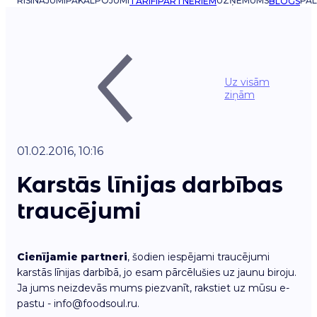
RISINĀJUMI
PAKALPOJUMI
UZŅĒMUMS
PAL
TARIFI
PARTNERIEM
BLOGS
Uz visām
ziņām
01.02.2016, 10:16
Karstās līnijas darbības
traucējumi
Cienījamie partneri
, šodien iespējami traucējumi
karstās līnijas darbībā, jo esam pārcēlušies uz jaunu biroju.
Ja jums neizdevās mums piezvanīt, rakstiet uz mūsu e-
pastu - info@foodsoul.ru.