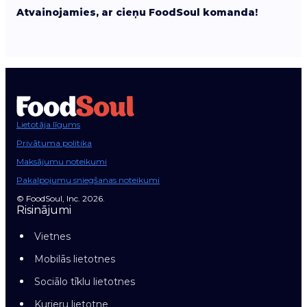
Atvainojamies, ar cieņu FoodSoul komanda!
Lietotāja līgums
Privātuma politika
Maksājumu noteikumi
Pakalpojumu sniegšanas noteikumi
© FoodSoul, Inc. 2026.
Risinājumi
Vietnes
Mobilās lietotnes
Sociālo tīklu lietotnes
Kurjeru lietotne