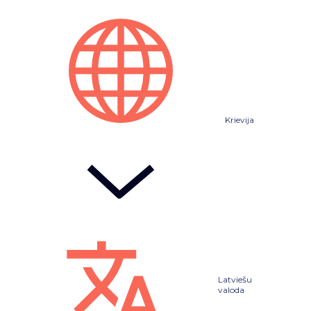
Krievija
Latviešu
valoda