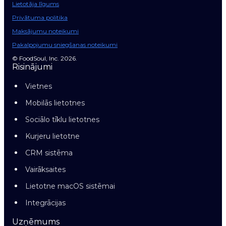
Lietotāja līgums
Privātuma politika
Maksājumu noteikumi
Pakalpojumu sniegšanas noteikumi
© FoodSoul, Inc. 2026.
Risinājumi
Vietnes
Mobilās lietotnes
Sociālo tīklu lietotnes
Kurjeru lietotne
CRM sistēma
Vairāksaites
Lietotne macOS sistēmai
Integrācijas
Uzņēmums