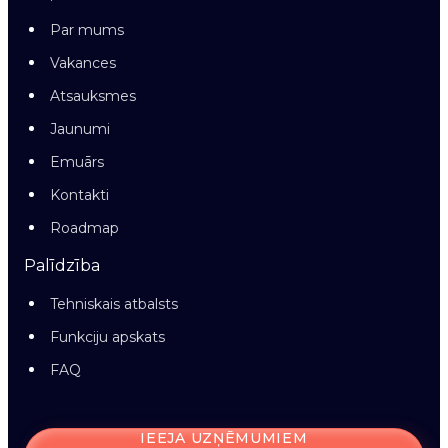
Par mums
Vakances
Atsauksmes
Jaunumi
Emuārs
Kontakti
Roadmap
Palīdzība
Tehniskais atbalsts
Funkciju apskats
FAQ
IEEJA UZŅĒMUMIEM