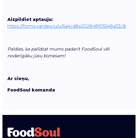
Aizpildiet aptauju:
https://forms.yandex.ru/u/6a4cd8e202848f05548a33c8
Paldies, ka palīdzat mums padarīt FoodSoul vēl
noderīgāku jūsu biznesam!
Ar cieņu,
FoodSoul komanda