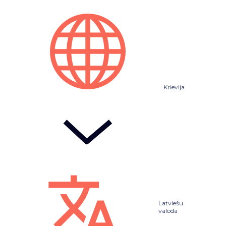
Krievija
Latviešu
valoda