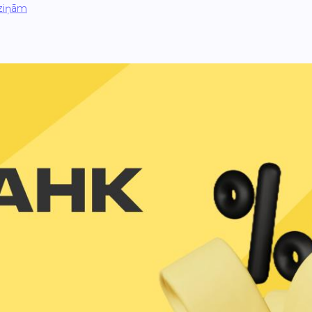
ziņām