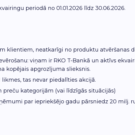
iringu periodā no 01.01.2026 līdz 30.06.2026.
em klientiem, neatkarīgi no produktu atvēršanas 
vērošanu: viņam ir RKO T-Bankā un aktīvs ekvair
a kopējais apgrozījuma slieksnis.
mes, tas nevar piedalīties akcijā.
reču kategorijām (vai līdzīgās situācijās)
ņēmumi par iepriekšējo gadu pārsniedz 20 milj. rub
s