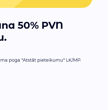
šana 50% PVN
u.
ejama poga "Atstāt pieteikumu" LK/MP.