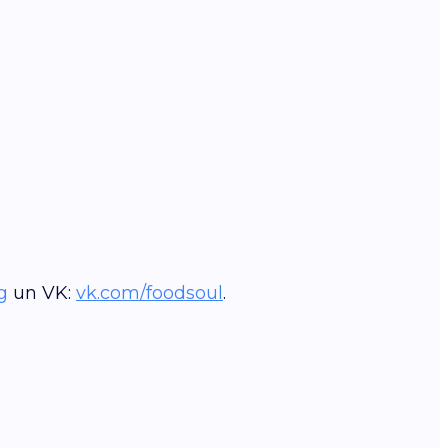
.
g
un VK:
vk.com/foodsoul
.