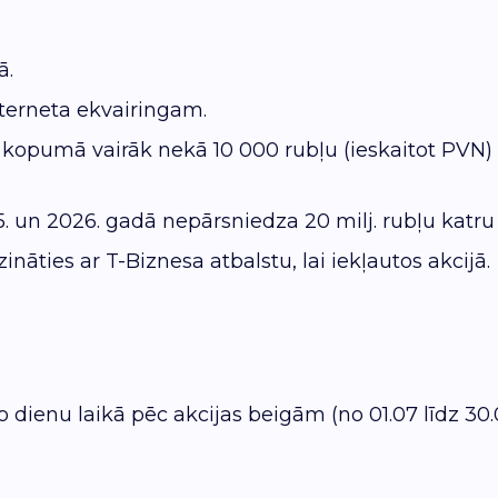
ā.
nterneta ekvairingam.
pumā vairāk nekā 10 000 rubļu (ieskaitot PVN) no
n 2026. gadā nepārsniedza 20 milj. rubļu katru
ināties ar T-Biznesa atbalstu, lai iekļautos akcijā.
 dienu laikā pēc akcijas beigām (no 01.07 līdz 30.