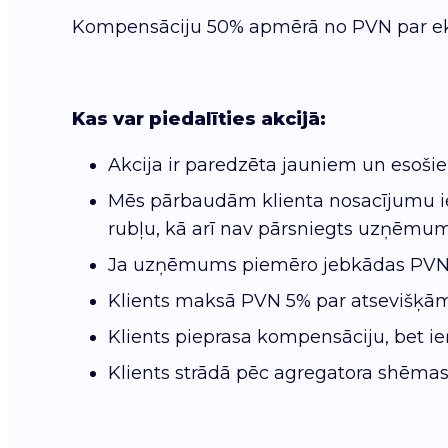
Kompensāciju 50% apmērā no PVN par ekva
Kas var piedalīties akcijā:
Akcija ir paredzēta jauniem un esoši
Mēs pārbaudām klienta nosacījumu ie
rubļu, kā arī nav pārsniegts uzņēmum
Ja uzņēmums piemēro jebkādas PVN lik
Klients maksā PVN 5% par atsevišķām p
Klients pieprasa kompensāciju, bet ie
Klients strādā pēc agregatora shēma