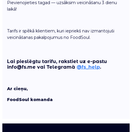
Pievienojieties tagad — uzsāksim veicināšanu 3 dienu
laikā!
Tarifs ir spēkā klientiem, kuri iepriekš nav izmantojuši
veicināšanas pakalpojumus no FoodSoul.
Lai pieslēgtu tarifu, rakstiet uz e-pastu
info@fs.me vai Telegramā
@fs_help
.
Ar cieņu,
FoodSoul komanda