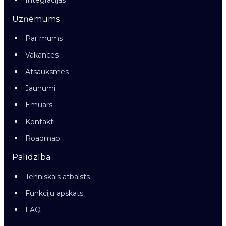
Integrācijas
Uzņēmums
Par mums
Vakances
Atsauksmes
Jaunumi
Emuārs
Kontakti
Roadmap
Palīdzība
Tehniskais atbalsts
Funkciju apskats
FAQ