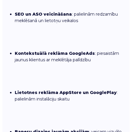
SEO un ASO veicināšana
: palielinām redzamību
meklēšanā un lietotņu veikalos
Kontekstuālā reklāma GoogleAds
: piesaistām
jaunus klientus ar meklētāja palīdzību
Lietotnes reklāma AppStore un GooglePlay
:
palielinām instalāciju skaitu
Baneru dizains jaunām akcijām
: veicam vizuālo