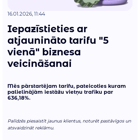
16.01.2026, 11:44
Iepazīstieties ar
atjaunināto tarifu "5
vienā" biznesa
veicināšanai
Mēs pārstartējam tarifu, pateicoties kuram
palielinājām iestāžu vietņu trafiku par
636,18%
.
Palīdzēs piesaistīt jaunus klientus, noturēt pastāvīgos un
atsvaidzināt reklāmu.