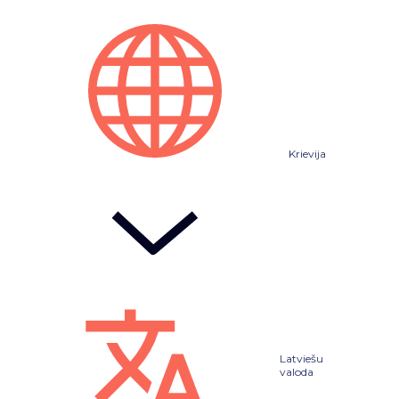
Krievija
Latviešu
valoda