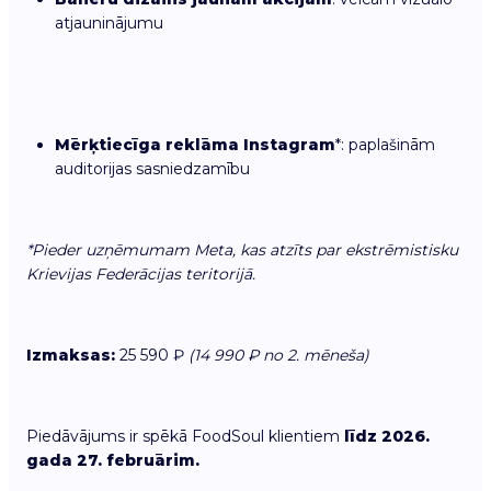
atjauninājumu
Mērķtiecīga reklāma Instagram
*: paplašinām
auditorijas sasniedzamību
*Pieder uzņēmumam Meta, kas atzīts par ekstrēmistisku
Krievijas Federācijas teritorijā.
Izmaksas:
25 590 ₽
(14 990 ₽ no 2. mēneša)
Piedāvājums ir spēkā FoodSoul klientiem
līdz 2026.
gada 27. februārim.