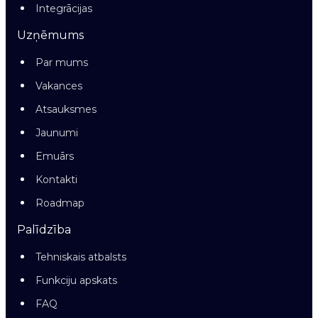
Integrācijas
Uzņēmums
Par mums
Vakances
Atsauksmes
Jaunumi
Emuārs
Kontakti
Roadmap
Palīdzība
Tehniskais atbalsts
Funkciju apskats
FAQ