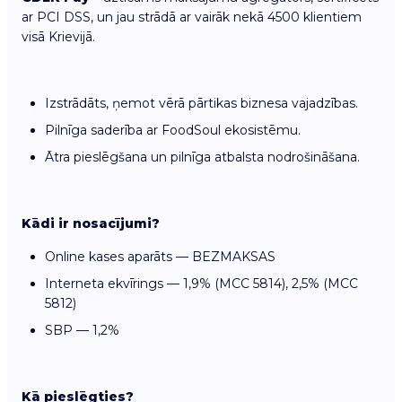
ar PCI DSS, un jau strādā ar vairāk nekā 4500 klientiem
visā Krievijā.
Izstrādāts, ņemot vērā pārtikas biznesa vajadzības.
Pilnīga saderība ar FoodSoul ekosistēmu.
Ātra pieslēgšana un pilnīga atbalsta nodrošināšana.
Kādi ir nosacījumi?
Online kases aparāts — BEZMAKSAS
Interneta ekvīrings — 1,9% (MCC 5814), 2,5% (MCC
5812)
SBP — 1,2%
Kā pieslēgties?