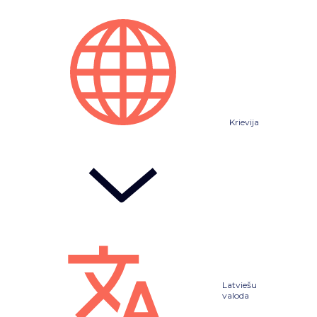
Krievija
Latviešu
valoda