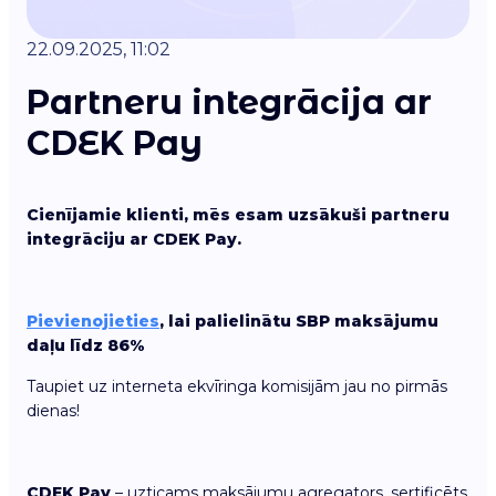
22.09.2025, 11:02
Partneru integrācija ar
CDEK Pay
Cienījamie klienti, mēs esam uzsākuši partneru
integrāciju ar CDEK Pay.
Pievienojieties
, lai palielinātu
SBP maksājumu
daļu līdz 86%
Taupiet uz interneta ekvīringa komisijām jau no pirmās
dienas!
CDEK Pay
– uzticams maksājumu agregators, sertificēts