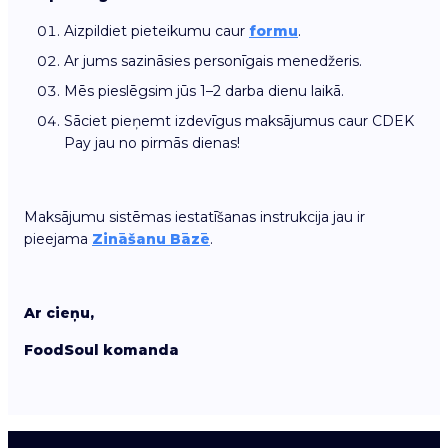
Aizpildiet pieteikumu caur
formu
.
Ar jums sazināsies personīgais menedžeris.
Mēs pieslēgsim jūs 1–2 darba dienu laikā.
Sāciet pieņemt izdevīgus maksājumus caur CDEK
Pay jau no pirmās dienas!
Maksājumu sistēmas iestatīšanas instrukcija jau ir
pieejama
Zināšanu Bāzē
.
Ar cieņu,
FoodSoul komanda