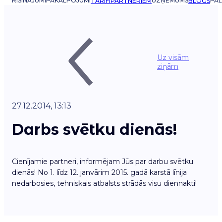
RISINĀJUMI
PAKALPOJUMI
UZŅĒMUMS
PAL
TARIFI
PARTNERIEM
BLOGS
Uz visām
ziņām
27.12.2014, 13:13
Darbs svētku dienās!
Cienījamie partneri, informējam Jūs par darbu svētku
dienās! No 1. līdz 12. janvārim 2015. gadā karstā līnija
nedarbosies, tehniskais atbalsts strādās visu diennakti!