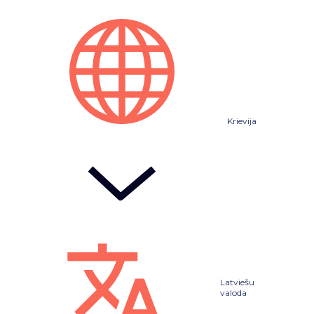
Krievija
Latviešu
valoda