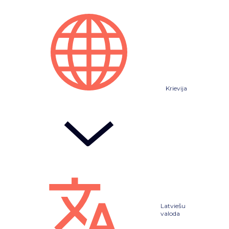
Krievija
Latviešu
valoda