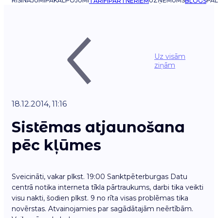
RISINĀJUMI
PAKALPOJUMI
UZŅĒMUMS
PAL
TARIFI
PARTNERIEM
BLOGS
Uz visām
ziņām
18.12.2014, 11:16
Sistēmas atjaunošana
pēc kļūmes
Sveicināti, vakar plkst. 19:00 Sanktpēterburgas Datu
centrā notika interneta tīkla pārtraukums, darbi tika veikti
visu nakti, šodien plkst. 9 no rīta visas problēmas tika
novērstas. Atvainojamies par sagādātajām neērtībām.