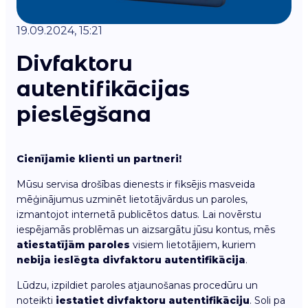
19.09.2024, 15:21
Divfaktoru
autentifikācijas
pieslēgšana
Cienījamie klienti un partneri!
Mūsu servisa drošības dienests ir fiksējis masveida
mēģinājumus uzminēt lietotājvārdus un paroles,
izmantojot internetā publicētos datus. Lai novērstu
iespējamās problēmas un aizsargātu jūsu kontus, mēs
atiestatījām paroles
visiem lietotājiem, kuriem
nebija ieslēgta divfaktoru autentifikācija
.
Lūdzu, izpildiet paroles atjaunošanas procedūru un
noteikti
iestatiet divfaktoru autentifikāciju
. Soli pa