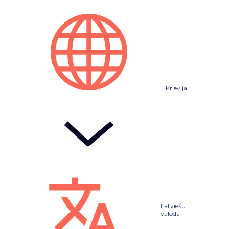
Krievija
Latviešu
valoda