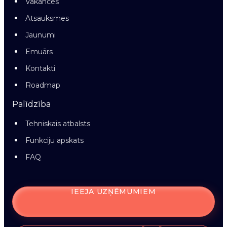
Vakances
Atsauksmes
Jaunumi
Emuārs
Kontakti
Roadmap
Palīdzība
Tehniskais atbalsts
Funkciju apskats
FAQ
IEEJA UZŅĒMUMIEM