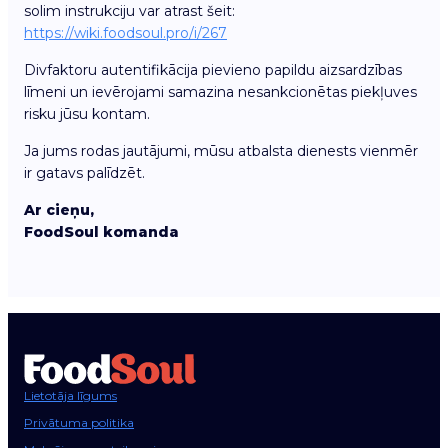
solim instrukciju var atrast šeit:
https://wiki.foodsoul.pro/i/267
Divfaktoru autentifikācija pievieno papildu aizsardzības
līmeni un ievērojami samazina nesankcionētas piekļuves
risku jūsu kontam.
Ja jums rodas jautājumi, mūsu atbalsta dienests vienmēr
ir gatavs palīdzēt.
Ar cieņu,
FoodSoul komanda
Lietotāja līgums
Privātuma politika