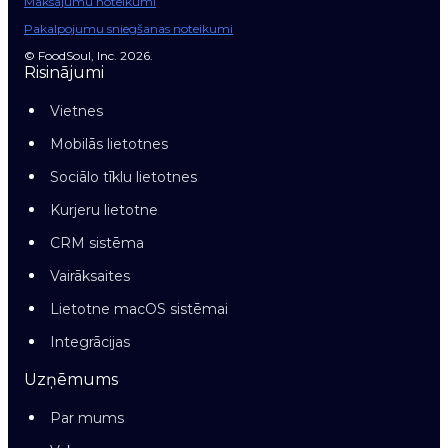
Maksājumu noteikumi
Pakalpojumu sniegšanas noteikumi
© FoodSoul, Inc. 2026.
Risinājumi
Vietnes
Mobilās lietotnes
Sociālo tīklu lietotnes
Kurjeru lietotne
CRM sistēma
Vairāksaites
Lietotne macOS sistēmai
Integrācijas
Uzņēmums
Par mums