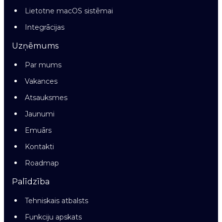
Lietotne macOS sistēmai
Integrācijas
Uzņēmums
Par mums
Vakances
Atsauksmes
Jaunumi
Emuārs
Kontakti
Roadmap
Palīdzība
Tehniskais atbalsts
Funkciju apskats