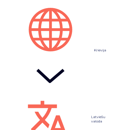
Krievija
Latviešu
valoda