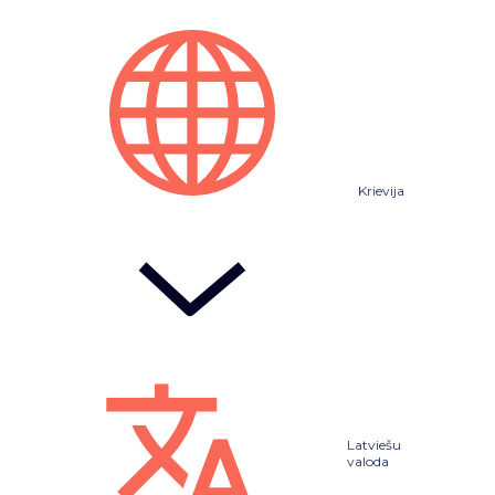
Krievija
Latviešu
valoda