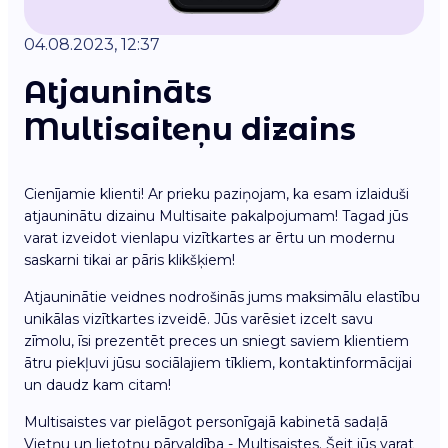
04.08.2023, 12:37
Atjaunināts
Multisaiteņu dizains
Cienījamie klienti! Ar prieku paziņojam, ka esam izlaiduši
atjauninātu dizainu Multisaite pakalpojumam! Tagad jūs
varat izveidot vienlapu vizītkartes ar ērtu un modernu
saskarni tikai ar pāris klikšķiem!
Atjauninātie veidnes nodrošinās jums maksimālu elastību
unikālas vizītkartes izveidē. Jūs varēsiet izcelt savu
zīmolu, īsi prezentēt preces un sniegt saviem klientiem
ātru piekļuvi jūsu sociālajiem tīkliem, kontaktinformācijai
un daudz kam citam!
Multisaistes var pielāgot personīgajā kabinetā sadaļā
Vietņu un lietotņu pārvaldība - Multisaistes. Šeit jūs varat