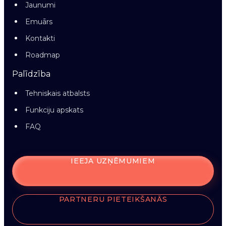
Jaunumi
Emuārs
Kontakti
Roadmap
Palīdzība
Tehniskais atbalsts
Funkciju apskats
FAQ
IEEJA UZŅĒMUMIEM
PARTNERU PIETEIKŠANĀS