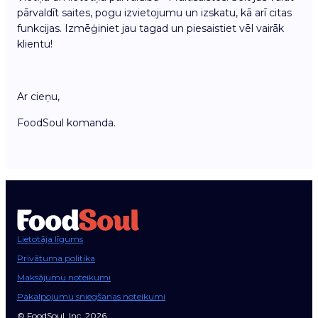
pārvaldīt saites, pogu izvietojumu un izskatu, kā arī citas
funkcijas. Izmēģiniet jau tagad un piesaistiet vēl vairāk
klientu!
Ar cieņu,
FoodSoul komanda.
Lietotāja līgums
Privātuma politika
Maksājumu noteikumi
Pakalpojumu sniegšanas noteikumi
© FoodSoul, Inc. 2026.