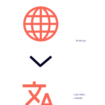
Krievija
Latviešu
valoda