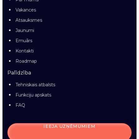
Vakances
Atsauksmes
Jaunumi
Emuārs
Kontakti
Roadmap
Palīdzība
Tehniskais atbalsts
Funkciju apskats
FAQ
IEEJA UZŅĒMUMIEM