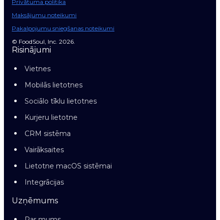
Privātuma politika
Maksājumu noteikumi
Pakalpojumu sniegšanas noteikumi
© FoodSoul, Inc. 2026.
Risinājumi
Vietnes
Mobilās lietotnes
Sociālo tīklu lietotnes
Kurjeru lietotne
CRM sistēma
Vairāksaites
Lietotne macOS sistēmai
Integrācijas
Uzņēmums
Par mums