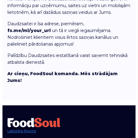
informāciju par uzņēmumu, saites uz vietni un mobilajām
lietotnēm, kā arī dažādus saziņas veidus ar Jums.
Daudzsaitei ir īsa adrese, piemēram,
fs.me/ml/your_url
un tā ir viegli iegaumējama.
Nodrošiniet klientiem visus ērtos saziņas kanālus un
palieliniet pārdošanas apjomus!
Palīdzību Daudzsaites iestatīšanā varat saņemt tehniskā
atbalsta dienestā.
Ar cieņu, FoodSoul komanda. Mēs strādājam
Jums!
Lietotāja līgums