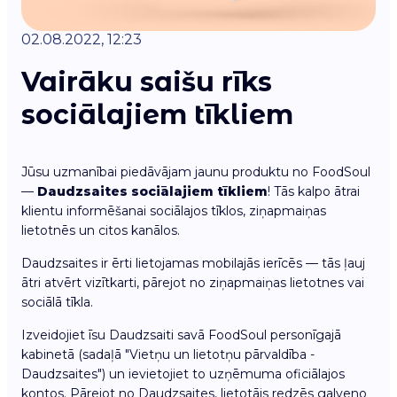
02.08.2022, 12:23
Vairāku saišu rīks
sociālajiem tīkliem
Jūsu uzmanībai piedāvājam jaunu produktu no FoodSoul
—
Daudzsaites sociālajiem tīkliem
! Tās kalpo ātrai
klientu informēšanai sociālajos tīklos, ziņapmaiņas
lietotnēs un citos kanālos.
Daudzsaites ir ērti lietojamas mobilajās ierīcēs — tās ļauj
ātri atvērt vizītkarti, pārejot no ziņapmaiņas lietotnes vai
sociālā tīkla.
Izveidojiet īsu Daudzsaiti savā FoodSoul personīgajā
kabinetā (sadaļā "Vietņu un lietotņu pārvaldība -
Daudzsaites") un ievietojiet to uzņēmuma oficiālajos
kontos. Pārejot no Daudzsaites, lietotājs redzēs galveno