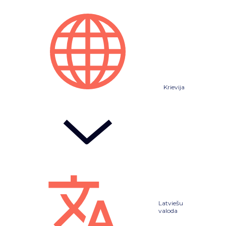
Krievija
Latviešu
valoda