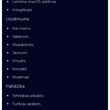
Lietotne macOS sistēmai
Integrācijas
Uzņēmums
Par mums
Vakances
Atsauksmes
Jaunumi
Emuārs
Kontakti
Roadmap
Palīdzība
Tehniskais atbalsts
Funkciju apskats