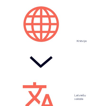
Krievija
Latviešu
valoda