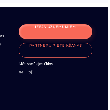
IEEJA UZŅĒMUMIEM
sts
s
PARTNERU PIETEIKŠANĀS
Mēs sociālajos tīklos: