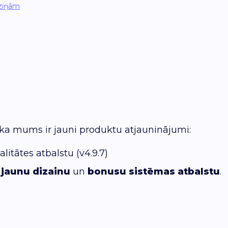
ziņām
 ka mums ir jauni produktu atjauninājumi:
litātes atbalstu (v4.9.7)
r
jaunu dizainu
un
bonusu sistēmas atbalstu
.