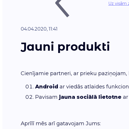
Uz visām 
04.04.2020, 11:41
Jauni produkti
Cienījamie partneri, ar prieku paziņojam,
Android
ar viedās atlaides funkciona
Pavisam
jauna sociālā lietotne
a
Aprīlī mēs arī gatavojam Jums: