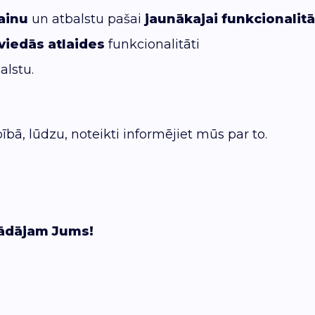
ainu
un atbalstu pašai
jaunākajai funkcionalitā
viedās atlaides
funkcionalitāti
alstu.
bā, lūdzu, noteikti informējiet mūs par to.
rādājam Jums!