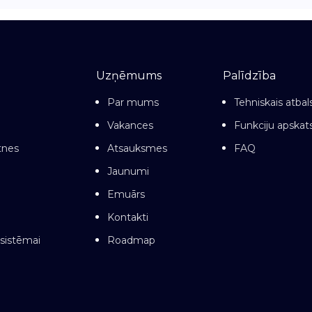
Uzņēmums
Palīdzība
Par mums
Tehniskais atbal
Vakances
Funkciju apskat
otnes
Atsauksmes
FAQ
Jaunumi
Emuārs
Kontakti
sistēmai
Roadmap