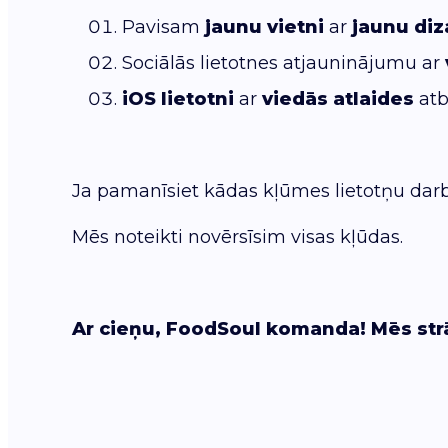
Pavisam
jaunu vietni
ar
jaunu diz
Sociālās lietotnes atjauninājumu ar
iOS lietotni
ar
viedās atlaides
atb
Ja pamanīsiet kādas kļūmes lietotņu darbī
Mēs noteikti novērsīsim visas kļūdas.
Ar cieņu, FoodSoul komanda! Mēs st