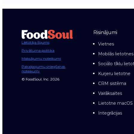
Risinājumi
Lietotāja līgums
Vietnes
Privātuma politika
Mobilās lietotnes
Maksājumu noteikumi
Sociālo tīklu liet
Pakalpojumu sniegšanas
noteikumi
Kurjeru lietotne
© FoodSoul, Inc. 2026.
CRM sistēma
Vairāksaites
Lietotne macOS 
Integrācijas