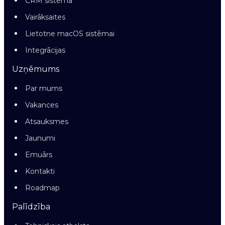
CRM sistēma
Vairāksaites
Lietotne macOS sistēmai
Integrācijas
Uzņēmums
Par mums
Vakances
Atsauksmes
Jaunumi
Emuārs
Kontakti
Roadmap
Palīdzība