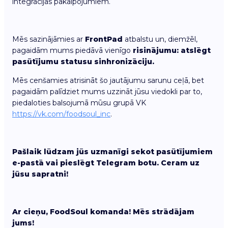
integrācijas pakalpojumiem.
Mēs sazinājāmies ar
FrontPad
atbalstu un, diemžēl,
pagaidām mums piedāvā vienīgo
risinājumu: atslēgt
pasūtījumu statusu sinhronizāciju.
Mēs cenšamies atrisināt šo jautājumu sarunu ceļā, bet
pagaidām palīdziet mums uzzināt jūsu viedokli par to,
piedaloties balsojumā mūsu grupā VK
https://vk.com/foodsoul_inc
.
Pašlaik lūdzam jūs uzmanīgi sekot pasūtījumiem
e-pastā vai pieslēgt Telegram botu. Ceram uz
jūsu sapratni!
Ar cieņu, FoodSoul komanda! Mēs strādājam
jums!