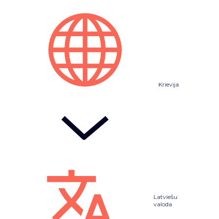
Krievija
Latviešu
valoda