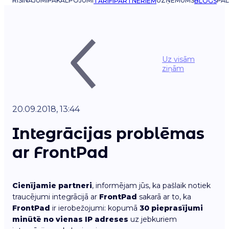
RISINĀJUMI
PAKALPOJUMI
UZŅĒMUMS
PAL
TARIFI
PARTNERIEM
BLOGS
Uz visām
ziņām
20.09.2018, 13:44
Integrācijas problēmas
ar FrontPad
Cienījamie partneri
, informējam jūs, ka pašlaik notiek
traucējumi integrācijā ar
FrontPad
sakarā ar to, ka
FrontPad
ir ierobežojumi: kopumā
30 pieprasījumi
minūtē no vienas IP adreses
uz jebkuriem