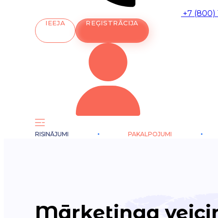
+7 (800)
IEEJA
REĢISTRĀCIJA
RISINĀJUMI
PAKALPOJUMI
Mārketinga veic