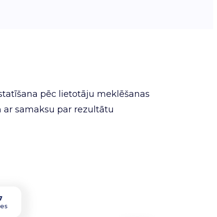
tatīšana pēc lietotāju meklēšanas
 ar samaksu par rezultātu
7
des