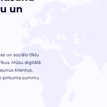
u un
es un sociālo tīklu
īkus. Mūsu digitālā
jaunus klientus,
idējo pirkuma summu