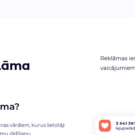
Reklāmas ies
lāma
vaicājumiem
lāma?
3 541 36
nas vārdiem, kurus lietotāji
lejupielā
lāmu rādīšanu