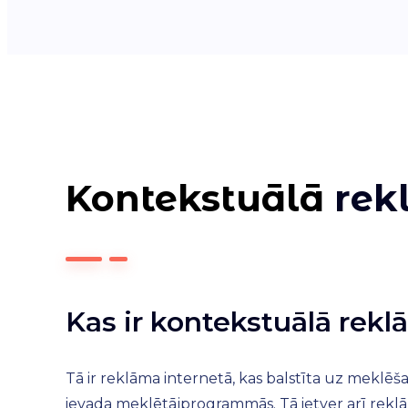
Kontekstuālā
rek
Kas ir kontekstuālā rek
Tā ir reklāma internetā, kas balstīta uz meklēša
ievada meklētājprogrammās. Tā ietver arī rek