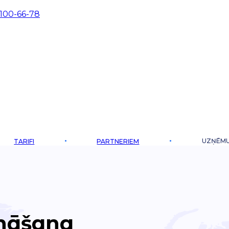
 100-66-78
UZŅĒM
TARIFI
PARTNERIEM
ināšana