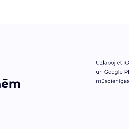
Uzlabojiet i
un Google Pl
tnēm
mūsdienīgas