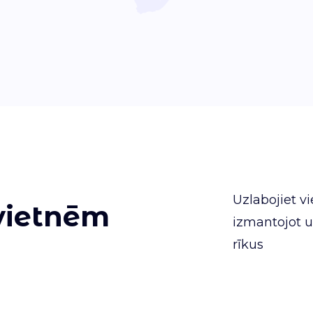
Uzlabojiet v
ietnēm
izmantojot u
rīkus