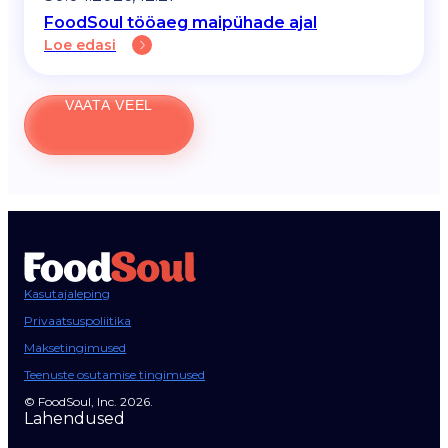
FoodSoul tööaeg maipühade ajal
Loe edasi
VAATA VEEL
Kasutajaleping
Privaatsuspoliitika
Maksetingimused
Teenuste osutamise tingimused
© FoodSoul, Inc. 2026.
Lahendused