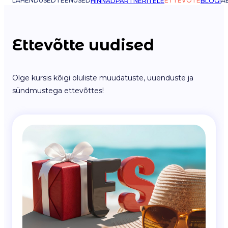
LAHENDUSED
TEENUSED
ETTEVÕTE
AB
HINNAD
PARTNERITELE
BLOGI
Ettevõtte uudised
Olge kursis kõigi oluliste muudatuste, uuenduste ja
sündmustega ettevõttes!