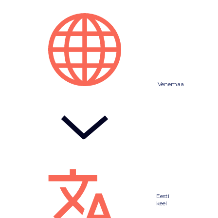
Venemaa
Eesti
keel