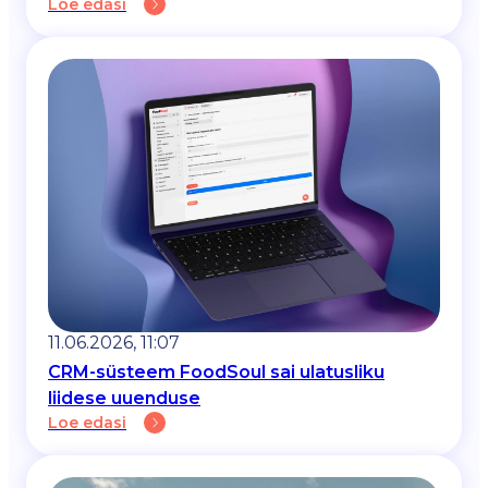
Loe edasi
11.06.2026, 11:07
CRM-süsteem FoodSoul sai ulatusliku
liidese uuenduse
Loe edasi