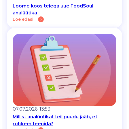
Loome koos teiega uue FoodSoul
analüütika
Loe edasi
07.07.2026, 13:53
Millist analüütikat teil puudu jääb, et
rohkem teenida?