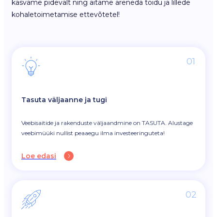
kasvame pidevalt ning aitame areneda toidu ja lillede
kohaletoimetamise ettevõtetel!
01
Tasuta väljaanne ja tugi
Veebisaitide ja rakenduste väljaandmine on TASUTA. Alustage
veebimüüki nullist peaaegu ilma investeeringuteta!
Loe edasi
02