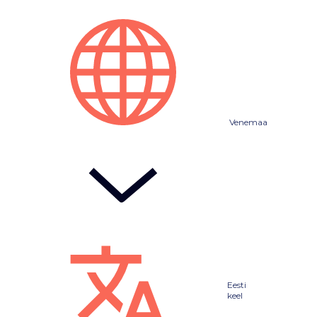
Venemaa
Eesti
keel