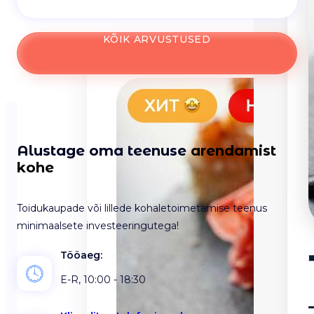
KÕIK ARVUSTUSED
Alustage oma teenuse
arendamist
kohe
Toidukaupade või lillede kohaletoimetamise teenus
minimaalsete investeeringutega!
Tööaeg:
E-R, 10:00 - 18:30