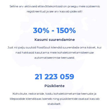
Selline arv aktiivseid ettevõttekontosid on praegu meie süsteemis
registreeritud ja see arv kasvab pidevalt!
30% - 150%
Kasumi suurendamine
Just nii palju suutsid FoodSouli kliendid suurendada oma käivet, kui
nad hakkasid kasutama meie kohaletoimetamisteenuse
automatiseerimise teenuseid.
21 223 059
Püsikliente
Kohvikute, restoranide, toidu kohaletoimetamise teenuste ja
lillepoodide kliendibaas laieneb ning püsiklientide osakaal kasvab
stabiilselt.