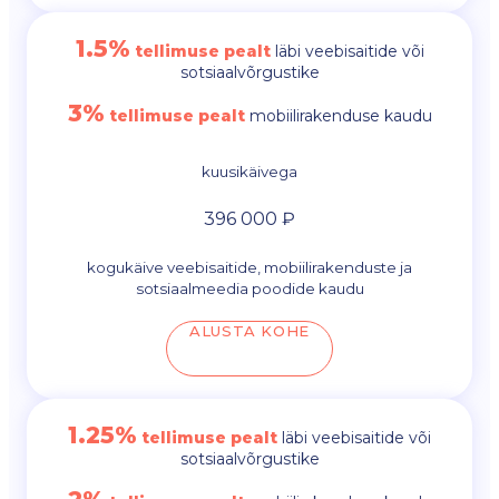
1.5%
tellimuse pealt
läbi veebisaitide või
sotsiaalvõrgustike
3%
tellimuse pealt
mobiilirakenduse kaudu
kuusikäivega
396 000 ₽
kogukäive veebisaitide, mobiilirakenduste ja
sotsiaalmeedia poodide kaudu
ALUSTA KOHE
1.25%
tellimuse pealt
läbi veebisaitide või
sotsiaalvõrgustike