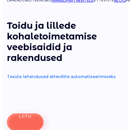
LAHENDUSED
TEENUSED
ETTEVÕTE
AB
HINNAD
PARTNERITELE
BLOGI
Toidu ja lillede
kohaletoimetamise
veebisaidid ja
rakendused
Tasuta lahendused ettevõtte automatiseerimiseks
LIITU