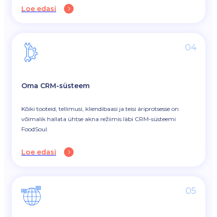
Loe edasi
04
Oma CRM-süsteem
Kõiki tooteid, tellimusi, kliendibaasi ja teisi äriprotsesse on
võimalik hallata ühtse akna režiimis läbi CRM-süsteemi
FoodSoul.
Loe edasi
05