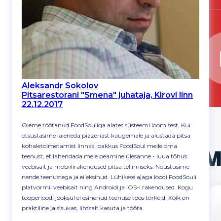
Aleksandr Sokolov
Pitsarestorani "Smena" juhataja, Kirovi linn
22.12.2017
Oleme töötanud FoodSouliga alates süsteemi loomisest. Kui
otsustasime laieneda pizzeriast kaugemale ja alustada pitsa
kohaletoimetamist linnas, pakkus FoodSoul meile oma
teenust, et lahendada meie peamine ülesanne - luua tõhus
veebisait ja mobiilirakendused pitsa tellimiseks. Nõustusime
nende teenustega ja ei eksinud. Lühikese ajaga loodi FoodSouli
platvormil veebisait ning Androidi ja iOS-i rakendused. Kogu
tööperioodi jooksul ei esinenud teenuse töös tõrkeid. Kõik on
praktiline ja sisukas, lihtsalt kasuta ja tööta.