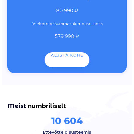
80 990 ₽
ühekordne summa rakenduse jaoks
579 990 ₽
ALUSTA KOHE
Meist
numbriliselt
10 604
Ettevõtteid süsteemis