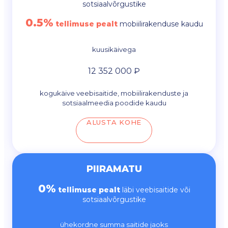
sotsiaalvõrgustike
0.5%
tellimuse pealt
mobiilirakenduse kaudu
kuusikäivega
12 352 000 ₽
kogukäive veebisaitide, mobiilirakenduste ja
sotsiaalmeedia poodide kaudu
ALUSTA KOHE
PIIRAMATU
0%
tellimuse pealt
läbi veebisaitide või
sotsiaalvõrgustike
ühekordne summa saitide jaoks