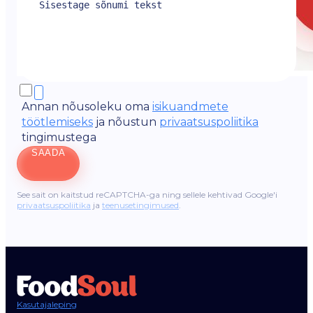
Annan nõusoleku oma
isikuandmete
töötlemiseks
ja nõustun
privaatsuspoliitika
tingimustega
SAADA
See sait on kaitstud reCAPTCHA-ga ning sellele kehtivad Google'i
privaatsuspoliitika
ja
teenusetingimused
.
Kasutajaleping