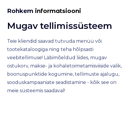
Rohkem
informatsiooni
Mugav tellimissüsteem
I
p
Teie kliendid saavad tutvuda menüü või
tootekataloogiga ning teha hõlpsasti
Me
veebitellimuse! Läbimõeldud liides, mugav
int
ostukorv, makse- ja kohaletoimetamisviiside valik,
au
boonuspunktide kogumine, tellimuste ajalugu,
Fr
sooduskampaaniate seadistamine - kõik see on
ve
meie süsteemis saadaval!
sõ
to