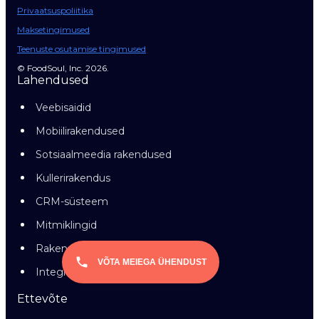
Privaatsuspoliitika
Maksetingimused
Teenuste osutamise tingimused
© FoodSoul, Inc. 2026.
Lahendused
Veebisaidid
Mobiilirakendused
Sotsiaalmeedia rakendused
Kullerirakendus
CRM-süsteem
Mitmiklingid
Rakendus macOS-ile
VÕTA MEIEGA ÜHENDUST
Integratsioonid
Ettevõte