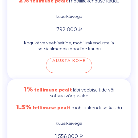
2%
tellimuse pealt
mobiilirakenduse kaudu
kuusikäivega
792 000 ₽
kogukäive veebisaitide, mobiilirakenduste ja
sotsiaalmeedia poodide kaudu
ALUSTA KOHE
1%
tellimuse pealt
läbi veebisaitide või
sotsiaalvõrgustike
1.5%
tellimuse pealt
mobiilirakenduse kaudu
kuusikäivega
1 556 000 ₽