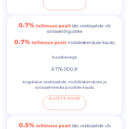
0.7%
tellimuse pealt
läbi veebisaitide või
sotsiaalvõrgustike
0.7%
tellimuse pealt
mobiilirakenduse kaudu
kuusikäivega
6 176 000 ₽
kogukäive veebisaitide, mobiilirakenduste ja
sotsiaalmeedia poodide kaudu
ALUSTA KOHE
0.5%
tellimuse pealt
läbi veebisaitide või