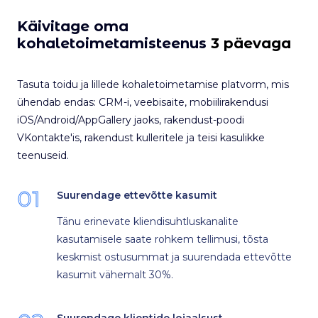
Käivitage oma
kohaletoimetamisteenus
3 päevaga
Tasuta toidu ja lillede kohaletoimetamise platvorm, mis
ühendab endas: CRM-i, veebisaite, mobiilirakendusi
iOS/Android/AppGallery jaoks, rakendust-poodi
VKontakte'is, rakendust kulleritele ja teisi kasulikke
teenuseid.
01
Suurendage ettevõtte kasumit
Tänu erinevate kliendisuhtluskanalite
kasutamisele saate rohkem tellimusi, tõsta
keskmist ostusummat ja suurendada ettevõtte
kasumit vähemalt 30%.
Suurendage klientide lojaalsust