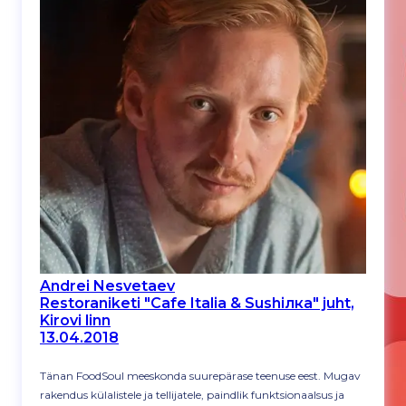
Andrei Nesvetaev
Restoraniketi "Cafe Italia & Sushiлка" juht,
Kirovi linn
13.04.2018
Tänan FoodSoul meeskonda suurepärase teenuse eest. Mugav
rakendus külalistele ja tellijatele, paindlik funktsionaalsus ja