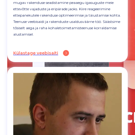
mugav rakenduse seadistamine peaaegu igasuguste meie
ettevõtte vajaduste ja eripärade jaoks. Kiire reageerimine
ettepanekutele rakenduse optimeerimise ja täiustamise kohta.
Teenuse veebisaidi ja rakenduste usaldusväärne töö. Säästsime
tõsiselt aega ja raha kohaletoimetamisteenuse korraldamise
alustamisel.
Külastage veebisaiti