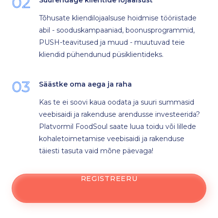
02
Tõhusate kliendilojaalsuse hoidmise tööriistade
abil - sooduskampaaniad, boonusprogrammid,
PUSH-teavitused ja muud - muutuvad teie
kliendid pühendunud püsiklientideks.
03
Säästke oma aega ja raha
Kas te ei soovi kaua oodata ja suuri summasid
veebisaidi ja rakenduse arendusse investeerida?
Platvormil FoodSoul saate luua toidu või lillede
kohaletoimetamise veebisaidi ja rakenduse
täiesti tasuta vaid mõne päevaga!
REGISTREERU