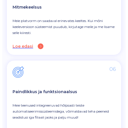
Mitmekeelsus
Meie platvorm on saadaval erinevates keeltes. Kui mõni
keeleversioon süsteemist puudub, kirjutage meile ja me lisame
selle kiiresti.
Loe edasi
06
Paindlikkus ja funktsionaalsus
Meie teenused integreeruvad hõlpsasti teiste
automatiseerimissüsteemidega, võimaldavad teha peeneid
seadistusi iga filiaali jaoks ja palju muud!