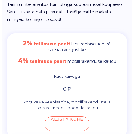
Tariifi ümberarvutus toimub iga kuu esimesel kuupäeval!
Samuti saate osta piiramatu tariifi ja mitte maksta
mingeid komisjonitasusid!
2%
tellimuse pealt
läbi veebisaitide või
sotsiaalvõrgustike
4%
tellimuse pealt
mobiilirakenduse kaudu
kuusikäivega
0 ₽
kogukäive veebisaitide, mobiilirakenduste ja
sotsiaalmeedia poodide kaudu
ALUSTA KOHE