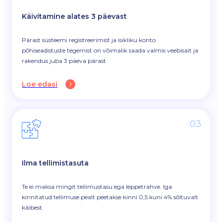
Käivitamine alates 3 päevast
Pärast süsteemi registreerimist ja isikliku konto
põhiseadistuste tegemist on võimalik saada valmis veebisait ja
rakendus juba 3 päeva pärast
Loe edasi
03
Ilma tellimistasuta
Te ei maksa mingit tellimustasu ega leppetrahve. Iga
kinnitatud tellimuse pealt peetakse kinni 0,5 kuni 4% sõltuvalt
käibest.