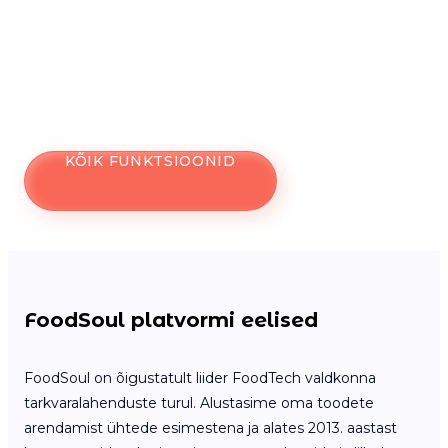
KÕIK FUNKTSIOONID
FoodSoul platvormi eelised
FoodSoul on õigustatult liider FoodTech valdkonna
tarkvaralahenduste turul. Alustasime oma toodete
arendamist ühtede esimestena ja alates 2013. aastast