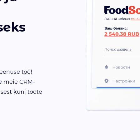
seks
eenuse töö!
sse meie CRM-
isest kuni toote