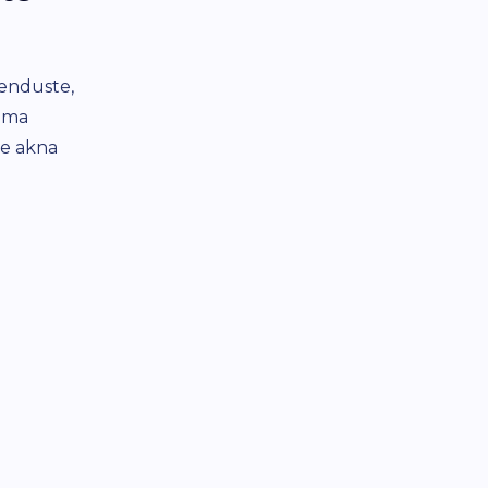
lepingupartnerite an
kenduste,
Kogu teave klientide ja nende tellimuste k
 oma
Kontaktandmete ja tarneaadresside säilitami
he akna
kogumine iga kliendi kohta, staatuste mä
andmiseks. Võimalus koostada "must nimeki
lepingupartnerite kohta, tellimuste halda