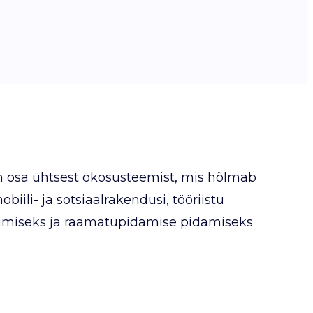
 osa ühtsest ökosüsteemist, mis hõlmab
obiili- ja sotsiaalrakendusi, tööriistu
lgimiseks ja raamatupidamise pidamiseks