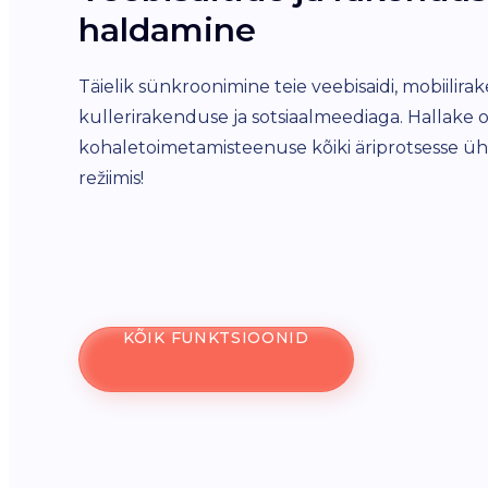
haldamine
Täielik sünkroonimine teie veebisaidi, mobiilira
kullerirakenduse ja sotsiaalmeediaga. Hallake
kohaletoimetamisteenuse kõiki äriprotsesse ü
režiimis!
KÕIK FUNKTSIOONID