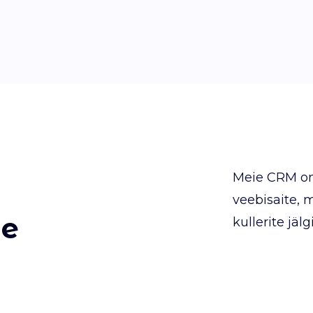
Meie CRM on
veebisaite, m
ne
kullerite jä