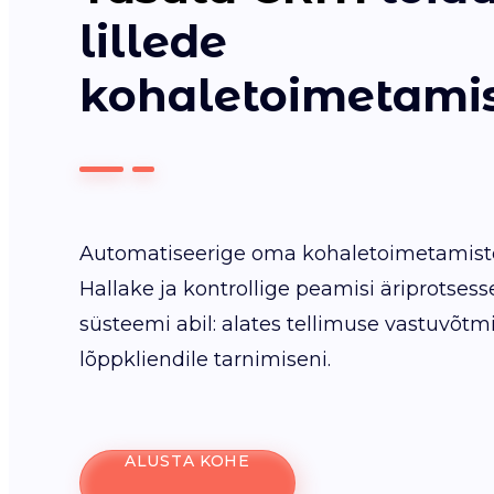
lillede
kohaletoimetami
Automatiseerige oma kohaletoimetamist
Hallake ja kontrollige peamisi äriprotse
süsteemi abil: alates tellimuse vastuvõtm
lõppkliendile tarnimiseni.
ALUSTA KOHE