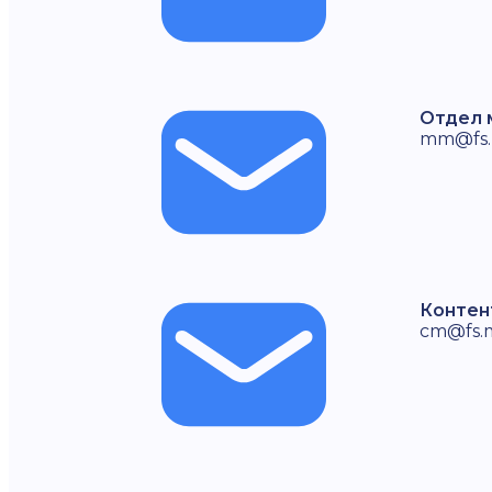
Отдел 
mm@fs
Контен
cm@fs.