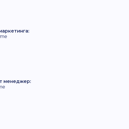
маркетинга:
.me
т менеджер:
me