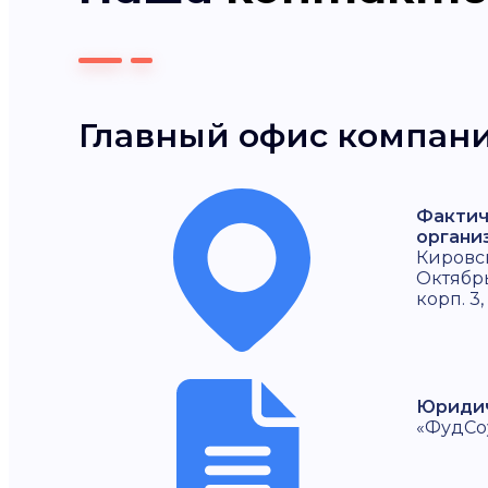
Главный офис компан
Фактич
органи
Кировск
Октябрь
корп. 3,
Юридич
«ФудСо