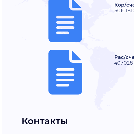
Кор/сч
301018
Рас/сче
407028
Контакты