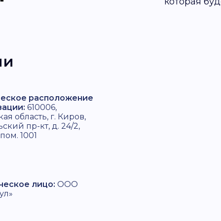
которая буд
ии
еское расположение
зации:
610006,
ая область, г. Киров,
ский пр-кт, д. 24/2,
 пом. 1001
еское лицо:
ООО
ул»