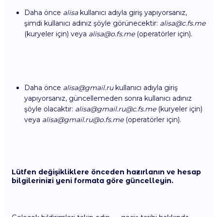
Daha önce
alisa
kullanıcı adıyla giriş yapıyorsanız,
şimdi kullanıcı adınız şöyle görünecektir:
alisa@c.fs.me
(kuryeler için) veya
alisa@o.fs.me
(operatörler için).
Daha önce
alisa@gmail.ru
kullanıcı adıyla giriş
yapıyorsanız, güncellemeden sonra kullanıcı adınız
şöyle olacaktır:
alisa@gmail.ru
@
c.fs.me
(kuryeler için)
veya
alisa@gmail.ru
@
o.fs.me
(operatörler için).
Lütfen değişikliklere önceden hazırlanın ve hesap
bilgilerinizi yeni formata göre güncelleyin.