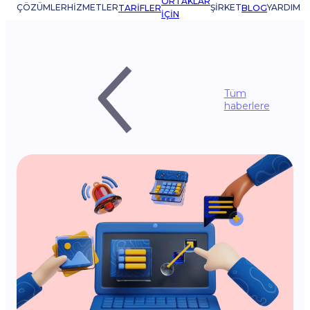
ORTAKLAR
ÇÖZÜMLER
HIZMETLER
ŞIRKET
YARDIM
TARIFLER
BLOG
IÇIN
Tüm
haberlere