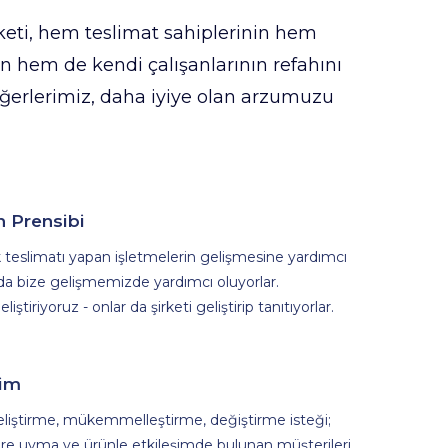
keti, hem teslimat sahiplerinin hem
in hem de kendi çalışanlarının refahını
erlerimiz, daha iyiye olan arzumuzu
 Prensibi
teslimatı yapan işletmelerin gelişmesine yardımcı
 da bize gelişmemizde yardımcı oluyorlar.
liştiriyoruz - onlar da şirketi geliştirip tanıtıyorlar.
şim
eliştirme, mükemmelleştirme, değiştirme isteği;
re uyma ve ürünle etkileşimde bulunan müşterileri