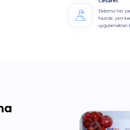
Cesaret
Ekibimiz her za
hazırdır, yeni ka
uygulamaktan k
ma