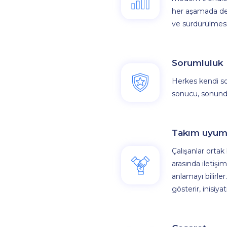
her aşamada des
ve sürdürülmesi
Sorumluluk
Herkes kendi so
sonucu, sonunda
Takım uyu
Çalışanlar orta
arasında iletişi
anlamayı bilirle
gösterir, inisiyati