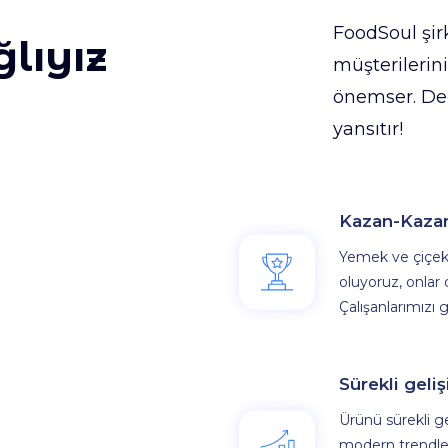
FoodSoul şir
lıyız
müşterilerin
önemser. Değ
yansıtır!
Kazan-Kazan
Yemek ve çiçek 
oluyoruz, onlar
Çalışanlarımızı ge
Sürekli geli
Ürünü sürekli g
modern trendle