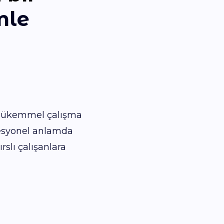
mle
, mükemmel çalışma
ofesyonel anlamda
slı çalışanlara