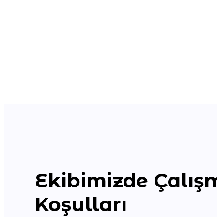
Ekibimizde Çalış
Koşulları