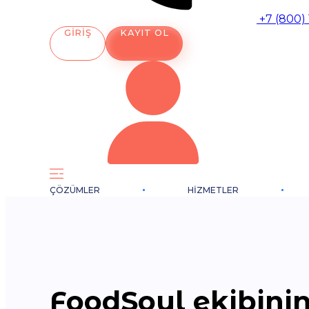
+7 (800)
GIRIŞ
KAYIT OL
ÇÖZÜMLER
HIZMETLER
FoodSoul ekibinin