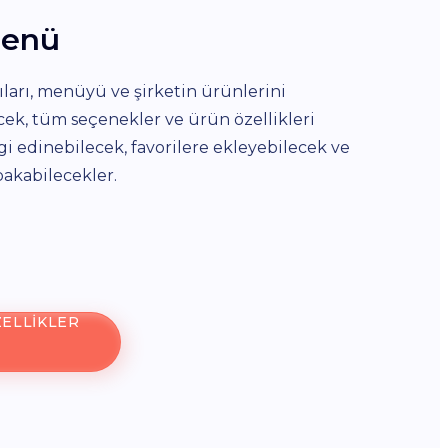
enü
Çevr
ıları, menüyü ve şirketin ürünlerini
MacOS u
cek, tüm seçenekler ve ürün özellikleri
inceleyeb
gi edinebilecek, favorilere ekleyebilecek ve
verebilir
bakabilecekler.
ilgilend
veya ken
tanır.
ELLIKLER