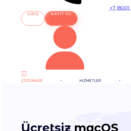
+7 (800)
GIRIŞ
KAYIT OL
ÇÖZÜMLER
HIZMETLER
Ücretsiz
macOS