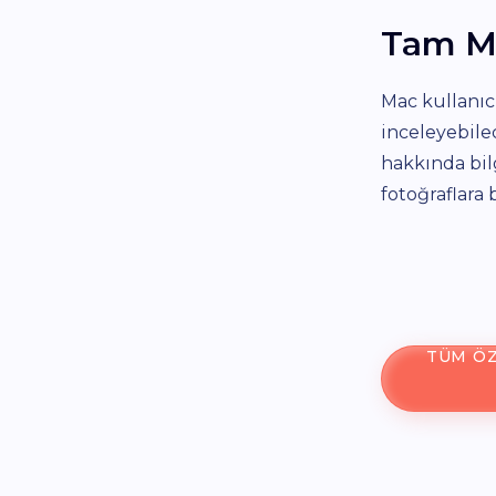
Tam M
Mac kullanıc
inceleyebile
hakkında bil
fotoğraflara 
TÜM ÖZ