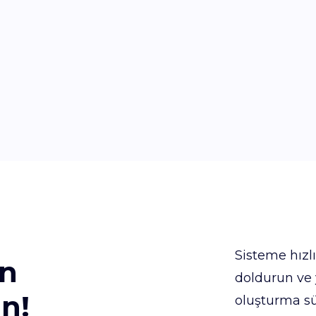
Sisteme hızlı
n
doldurun ve 
n!
oluşturma sü