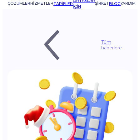
ORTAKLAR
ÇÖZÜMLER
HIZMETLER
ŞIRKET
YARDIM
TARIFLER
BLOG
IÇIN
Tüm
haberlere