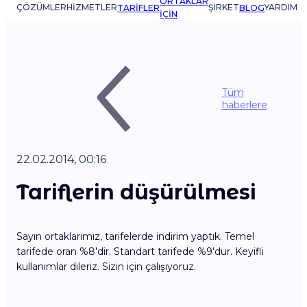
ORTAKLAR
ÇÖZÜMLER
HIZMETLER
ŞIRKET
YARDIM
TARIFLER
BLOG
IÇIN
Tüm
haberlere
22.02.2014, 00:16
Tariflerin düşürülmesi
Sayın ortaklarımız, tarifelerde indirim yaptık. Temel
tarifede oran %8'dir. Standart tarifede %9'dur. Keyifli
kullanımlar dileriz. Sizin için çalışıyoruz.