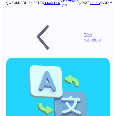
ORTAKLAR
ÇÖZÜMLER
HIZMETLER
ŞIRKET
YARDIM
TARIFLER
BLOG
IÇIN
Tüm
haberlere