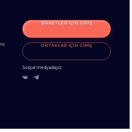
ŞIRKETLER IÇIN GIRIŞ
kış
ORTAKLAR IÇIN GIRIŞ
Sosyal medyadayız: