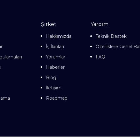
Şirket
Yardım
Hakkımızda
Teknik Destek
ar
İş İlanları
Özelliklere Genel Ba
gulamaları
Yorumlar
FAQ
ı
Haberler
Blog
İletişim
lama
Roadmap