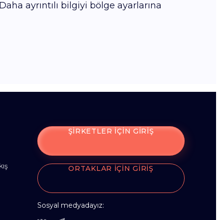
aha ayrıntılı bilgiyi bölge ayarlarına
ŞIRKETLER IÇIN GIRIŞ
kış
ORTAKLAR IÇIN GIRIŞ
Sosyal medyadayız: