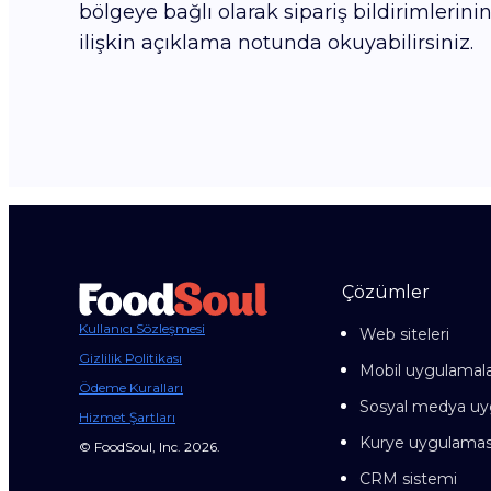
bölgeye bağlı olarak sipariş bildirimlerini
ilişkin açıklama notunda okuyabilirsiniz.
Çözümler
Kullanıcı Sözleşmesi
Web siteleri
Gizlilik Politikası
Mobil uygulamal
Ödeme Kuralları
Sosyal medya uy
Hizmet Şartları
Kurye uygulamas
© FoodSoul, Inc. 2026.
CRM sistemi