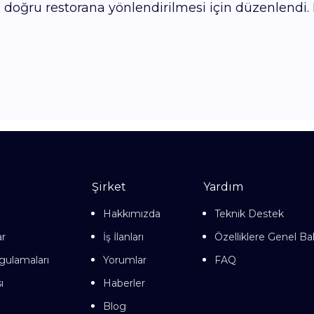
n doğru restorana yönlendirilmesi için düzenlendi. D
Şirket
Yardım
Hakkımızda
Teknik Destek
ar
İş İlanları
Özelliklere Genel Ba
gulamaları
Yorumlar
FAQ
ı
Haberler
Blog