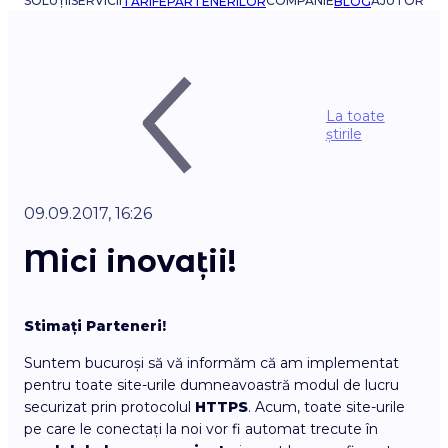
SOLUȚII
SERVICII
COMPANIE
AJUTOR
TARIFE
PARTENERILOR
BLOG
La toate
știrile
09.09.2017, 16:26
Mici inovații!
Stimați Parteneri!
Suntem bucuroși să vă informăm că am implementat
pentru toate site-urile dumneavoastră modul de lucru
securizat prin protocolul
HTTPS
. Acum, toate site-urile
pe care le conectați la noi vor fi automat trecute în