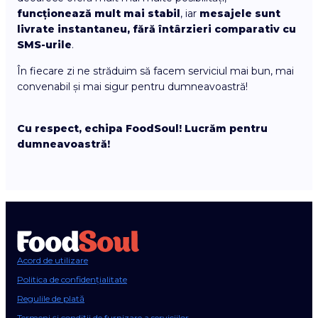
funcționează mult mai stabil
, iar
mesajele sunt
livrate instantaneu, fără întârzieri comparativ cu
SMS-urile
.
În fiecare zi ne străduim să facem serviciul mai bun, mai
convenabil și mai sigur pentru dumneavoastră!
Cu respect, echipa FoodSoul! Lucrăm pentru
dumneavoastră!
Acord de utilizare
Politica de confidențialitate
Regulile de plată
Termeni și condiții de furnizare a serviciilor