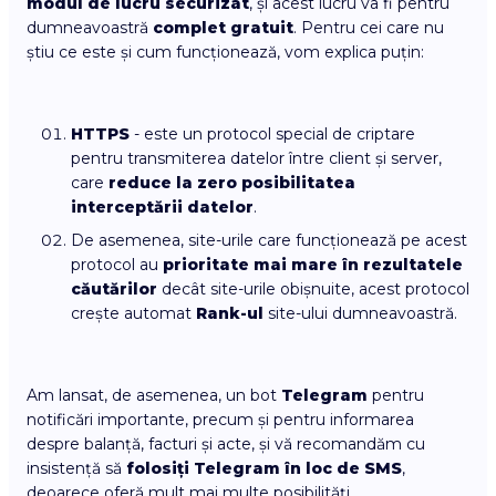
modul de lucru securizat
, și acest lucru va fi pentru
dumneavoastră
complet gratuit
. Pentru cei care nu
știu ce este și cum funcționează, vom explica puțin:
HTTPS
- este un protocol special de criptare
pentru transmiterea datelor între client și server,
care
reduce la zero posibilitatea
interceptării datelor
.
De asemenea, site-urile care funcționează pe acest
protocol au
prioritate mai mare în rezultatele
căutărilor
decât site-urile obișnuite, acest protocol
crește automat
Rank-ul
site-ului dumneavoastră.
Am lansat, de asemenea, un bot
Telegram
pentru
notificări importante, precum și pentru informarea
despre balanță, facturi și acte, și vă recomandăm cu
insistență să
folosiți Telegram în loc de SMS
,
deoarece oferă mult mai multe posibilități,