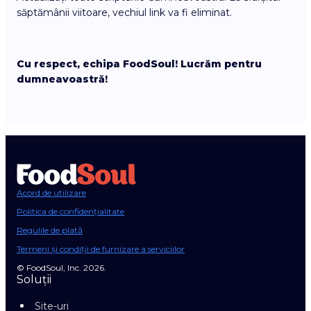
săptămânii viitoare, vechiul link va fi eliminat.
Cu respect, echipa FoodSoul! Lucrăm pentru
dumneavoastră!
Acord de utilizare
Politica de confidențialitate
Regulile de plată
Termeni și condiții de furnizare a serviciilor
© FoodSoul, Inc. 2026.
Soluții
Site-uri