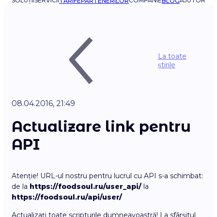
SOLUȚII
SERVICII
COMPANIE
AJUTOR
TARIFE
PARTENERILOR
BLOG
La toate
știrile
08.04.2016, 21:49
Actualizare link pentru
API
Atenție! URL-ul nostru pentru lucrul cu API s-a schimbat:
de la
https://foodsoul.ru/user_api/
la
https://foodsoul.ru/api/user/
Actualizați toate scripturile dumneavoastră! La sfârșitul