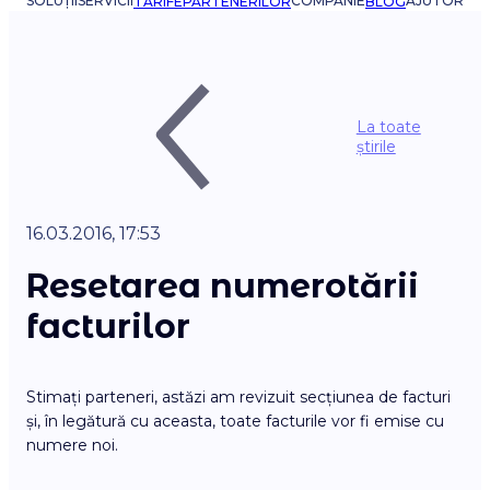
SOLUȚII
SERVICII
COMPANIE
AJUTOR
TARIFE
PARTENERILOR
BLOG
La toate
știrile
16.03.2016, 17:53
Resetarea numerotării
facturilor
Stimați parteneri, astăzi am revizuit secțiunea de facturi
și, în legătură cu aceasta, toate facturile vor fi emise cu
numere noi.