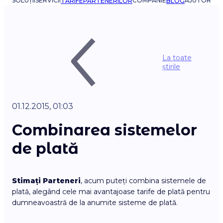
SOLUȚII
SERVICII
COMPANIE
AJUTOR
TARIFE
PARTENERILOR
BLOG
La toate
știrile
01.12.2015, 01:03
Combinarea sistemelor
de plată
Stimați Parteneri
, acum puteți combina sistemele de
plată, alegând cele mai avantajoase tarife de plată pentru
dumneavoastră de la anumite sisteme de plată.