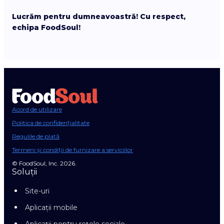
Lucrăm pentru dumneavoastră! Cu respect,
echipa FoodSoul!
Acord de utilizare
Politica de confidențialitate
Regulile de plată
Termeni și condiții de furnizare a serviciilor
© FoodSoul, Inc. 2026.
Soluții
Site-uri
Aplicații mobile