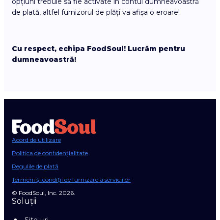
opțiuni trebuie să fie activate în contul dumneavoastră
de plată, altfel furnizorul de plăți va afișa o eroare!
Cu respect, echipa FoodSoul! Lucrăm pentru
dumneavoastră!
Acord de utilizare
Politica de confidențialitate
Regulile de plată
Termeni și condiții de furnizare a serviciilor
© FoodSoul, Inc. 2026.
Soluții