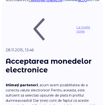
SOLUȚII
SERVICII
COMPANIE
AJUTOR
TARIFE
PARTENERILOR
BLOG
La toate
știrile
28.11.2015, 13:46
Acceptarea monedelor
electronice
Stimați parteneri
, acum avem posibilitatea de a
conecta valute electronice! Pentru aceasta, este
suficient să selectați opțiunile de plată în profilul
dumneavoastră! Dar țineți cont de faptul că aceste