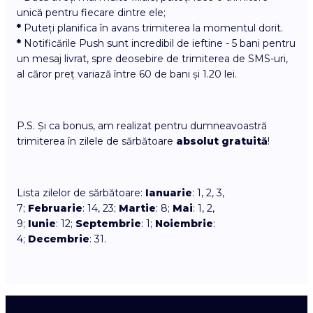
unică pentru fiecare dintre ele;
*
Puteți planifica în avans trimiterea la momentul dorit.
*
Notificările Push sunt incredibil de ieftine - 5 bani pentru
un mesaj livrat, spre deosebire de trimiterea de SMS-uri,
al căror preț variază între 60 de bani și 1.20 lei.
P.S. Și ca bonus, am realizat pentru dumneavoastră
trimiterea în zilele de sărbătoare
absolut gratuită
!
Lista zilelor de sărbătoare:
Ianuarie
: 1, 2, 3,
7;
Februarie
: 14, 23;
Martie
: 8;
Mai
: 1, 2,
9;
Iunie
: 12;
Septembrie
: 1;
Noiembrie
:
4;
Decembrie
: 31.