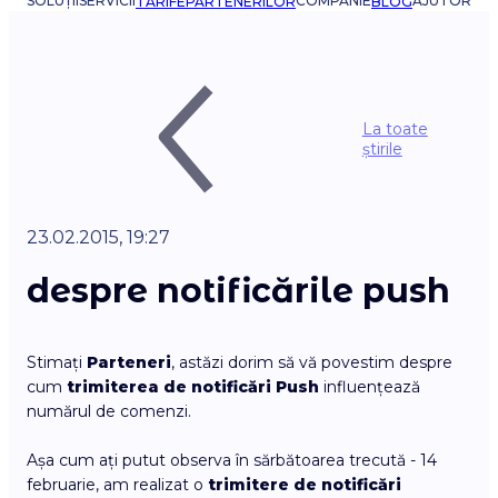
SOLUȚII
SERVICII
COMPANIE
AJUTOR
TARIFE
PARTENERILOR
BLOG
La toate
știrile
23.02.2015, 19:27
despre notificările push
Stimați
Parteneri
, astăzi dorim să vă povestim despre
cum
trimiterea de notificări Push
influențează
numărul de comenzi.
Așa cum ați putut observa în sărbătoarea trecută - 14
februarie, am realizat o
trimitere de notificări