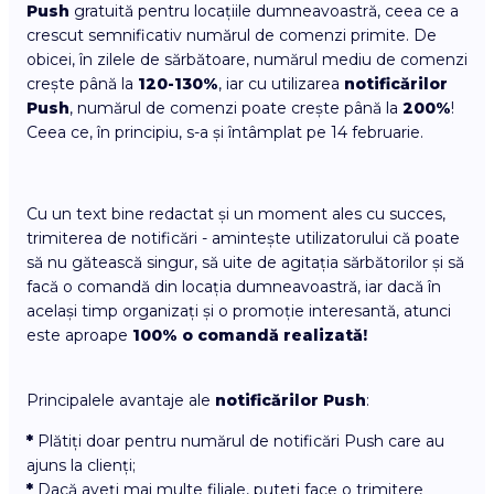
Push
gratuită pentru locațiile dumneavoastră, ceea ce a
crescut semnificativ numărul de comenzi primite. De
obicei, în zilele de sărbătoare, numărul mediu de comenzi
crește până la
120-130%
, iar cu utilizarea
notificărilor
Push
, numărul de comenzi poate crește până la
200%
!
Ceea ce, în principiu, s-a și întâmplat pe 14 februarie.
Cu un text bine redactat și un moment ales cu succes,
trimiterea de notificări - amintește utilizatorului că poate
să nu gătească singur, să uite de agitația sărbătorilor și să
facă o comandă din locația dumneavoastră, iar dacă în
același timp organizați și o promoție interesantă, atunci
este aproape
100% o comandă realizată!
Principalele avantaje ale
notificărilor Push
:
*
Plătiți doar pentru numărul de notificări Push care au
ajuns la clienți;
*
Dacă aveți mai multe filiale, puteți face o trimitere