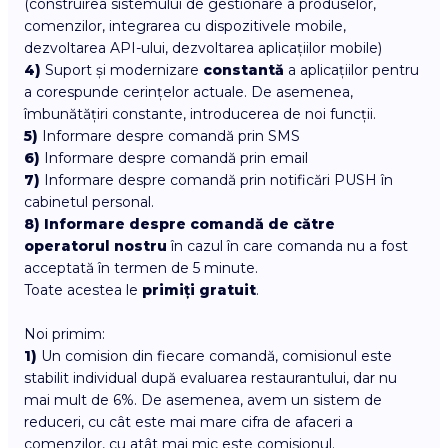
(construirea sistemului de gestionare a produselor,
comenzilor, integrarea cu dispozitivele mobile,
dezvoltarea API-ului, dezvoltarea aplicațiilor mobile)
4)
Suport și modernizare
constantă
a aplicațiilor pentru
a corespunde cerințelor actuale. De asemenea,
îmbunătățiri constante, introducerea de noi funcții.
5)
Informare despre comandă prin SMS
6)
Informare despre comandă prin email
7)
Informare despre comandă prin notificări PUSH în
cabinetul personal.
8)
Informare despre comandă de către
operatorul nostru
în cazul în care comanda nu a fost
acceptată în termen de 5 minute.
Toate acestea le
primiți gratuit
.
Noi primim:
1)
Un comision din fiecare comandă, comisionul este
stabilit individual după evaluarea restaurantului, dar nu
mai mult de 6%. De asemenea, avem un sistem de
reduceri, cu cât este mai mare cifra de afaceri a
comenzilor, cu atât mai mic este comisionul.