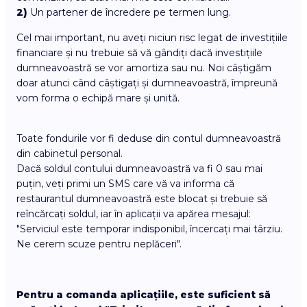
2)
Un partener de încredere pe termen lung.
Cel mai important, nu aveți niciun risc legat de investițiile
financiare și nu trebuie să vă gândiți dacă investițiile
dumneavoastră se vor amortiza sau nu. Noi câștigăm
doar atunci când câștigați și dumneavoastră, împreună
vom forma o echipă mare și unită.
Toate fondurile vor fi deduse din contul dumneavoastră
din cabinetul personal.
Dacă soldul contului dumneavoastră va fi 0 sau mai
puțin, veți primi un SMS care vă va informa că
restaurantul dumneavoastră este blocat și trebuie să
reîncărcați soldul, iar în aplicații va apărea mesajul:
"Serviciul este temporar indisponibil, încercați mai târziu.
Ne cerem scuze pentru neplăceri".
Pentru a comanda aplicațiile, este suficient să