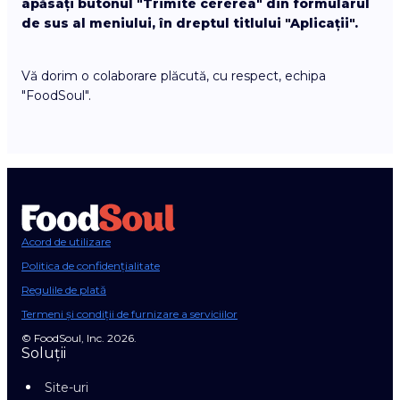
apăsați butonul "Trimite cererea" din formularul
de sus al meniului, în dreptul titlului "Aplicații".
Vă dorim o colaborare plăcută, cu respect, echipa
"FoodSoul".
Acord de utilizare
Politica de confidențialitate
Regulile de plată
Termeni și condiții de furnizare a serviciilor
© FoodSoul, Inc. 2026.
Soluții
Site-uri