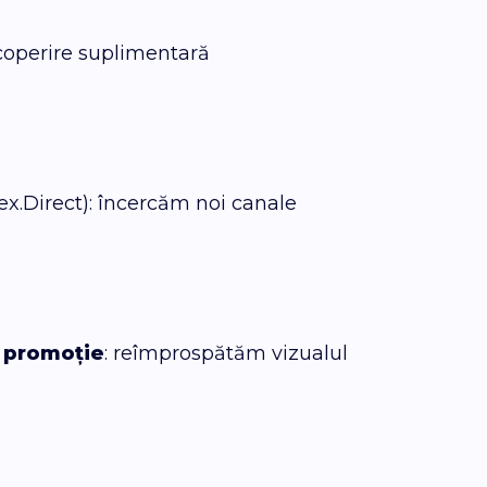
coperire suplimentară
ex.Direct): încercăm noi canale
 promoție
: reîmprospătăm vizualul