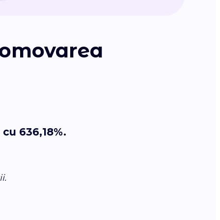
promovarea
r cu
636,18%
.
i.