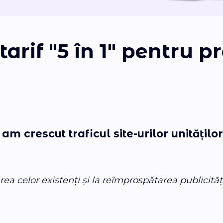
tarif "5 în 1" pentru 
am crescut traficul site-urilor unitățilo
area celor existenți și la reîmprospătarea publicități