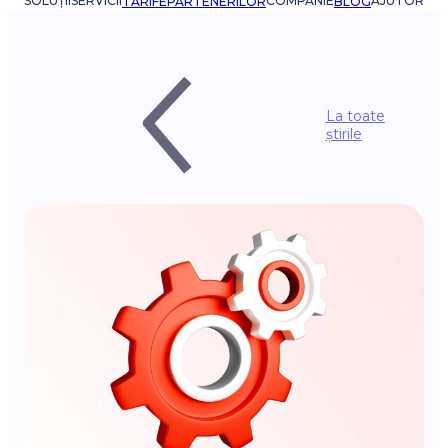
SOLUȚII
SERVICII
COMPANIE
AJUTOR
TARIFE
PARTENERILOR
BLOG
La toate
știrile