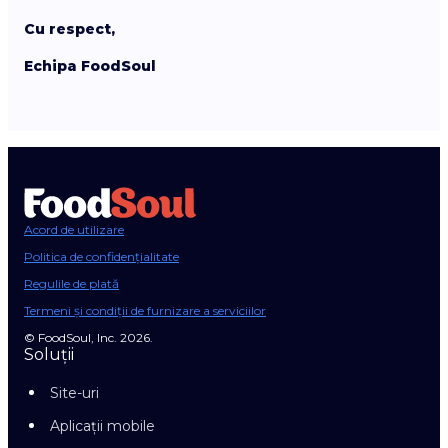
Cu respect,
Echipa FoodSoul
Acord de utilizare
Politica de confidențialitate
Regulile de plată
Termeni și condiții de furnizare a serviciilor
© FoodSoul, Inc. 2026.
Soluții
Site-uri
Aplicații mobile